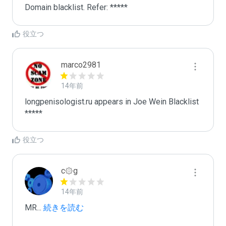
Domain blacklist. Refer: *****
役立つ
marco2981
14年前
longpenisologist.ru appears in Joe Wein Blacklist

*****
役立つ
c۞g
14年前
MR
...
 続きを読む