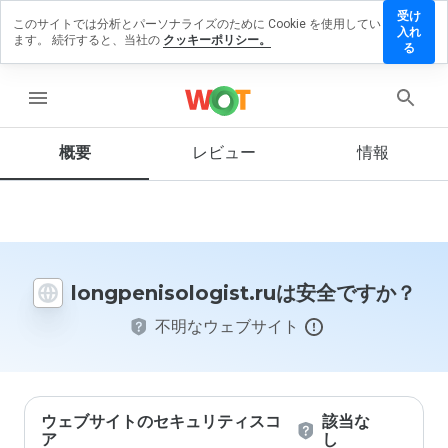
受け
このサイトでは分析とパーソナライズのために Cookie を使用してい
nisologist.ru
入れ
ます。 続行すると、当社の
クッキーポリシー。
ビューを残す
る
menu
概要
レビュー
情報
この
ウェ
ブサ
イト
を1
から
5の
longpenisologist.ruは安全ですか？
間
で、
不明なウェブサイト
どの
よう
に評
価し
ます
か？
ウェブサイトのセキュリティスコ
該当な
ア
し