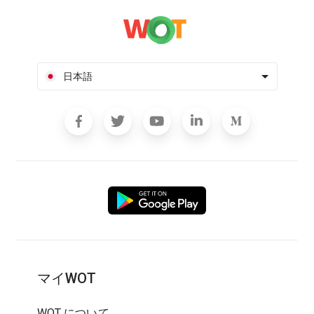
日本語
マイWOT
WOT について