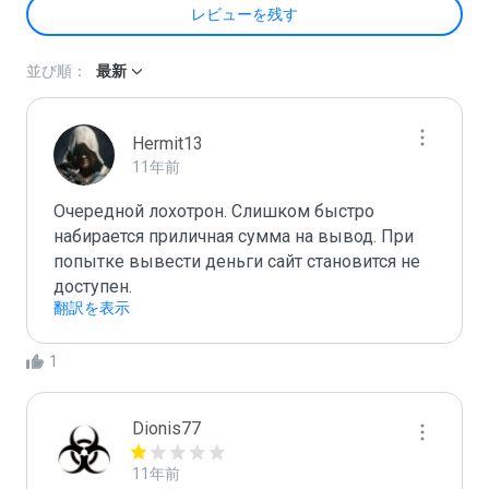
レビューを残す
並び順：
最新
Hermit13
11年前
Очередной лохотрон. Слишком быстро 
набирается приличная сумма на вывод. При 
попытке вывести деньги сайт становится не 
доступен. 
翻訳を表示
1
Dionis77
11年前