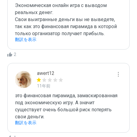
Экономическая онлайн игра с выводом 
реальных денег.

Свои выигранные деньги вы не выведете, 
так как это финансовая пирамида в которой 
только организатор получает прибыль.
翻訳を表示
2
awert12
11年前
это финансовая пирамида, замаскированная 
под экономическую игру. А значит 
существует очень большой риск потерять 
свои деньги.
翻訳を表示