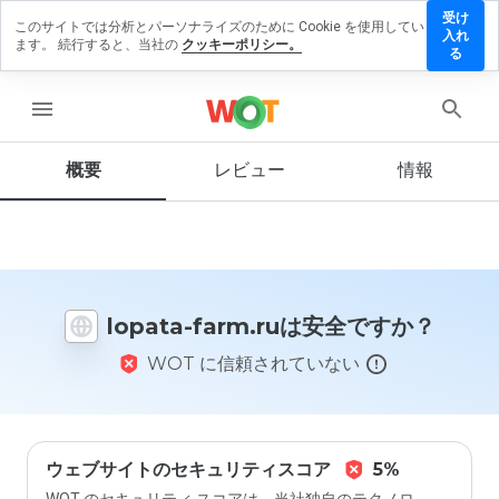
受け
このサイトでは分析とパーソナライズのために Cookie を使用してい
lopata-
入れ
ます。 続行すると、当社の
クッキーポリシー。
farm.ru
る
にレビ
ューを
menu
残す
概要
レビュー
情報
この
ウェ
ブサ
イト
lopata-farm.ruは安全ですか？
を1
から
WOT に信頼されていない
5の
間
で、
どの
よう
に評
ウェブサイトのセキュリティスコア
5%
価し