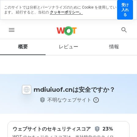
受け
このサイトでは分析とパーソナライズのために Cookie を使用してい
iuiuof.cn
入れ
ます。 続行すると、当社の
クッキーポリシー。
レビュー
る
残す
menu
概要
レビュー
情報
この
ウェ
ブサ
イト
を1
から
mdiuiuof.cnは安全ですか？
5の
間
不明なウェブサイト
で、
どの
よう
に評
価し
ます
ウェブサイトのセキュリティスコア
23%
か？