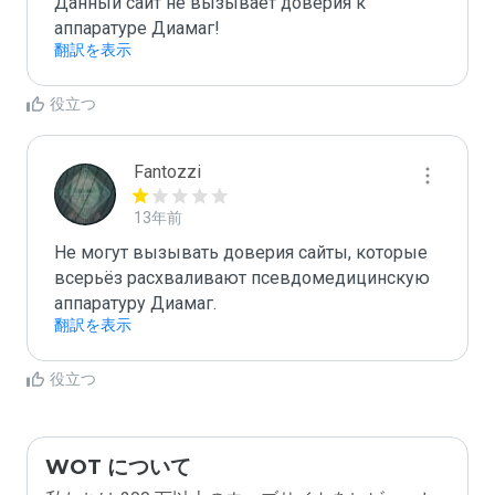
Данный сайт не вызывает доверия к 
аппаратуре Диамаг!
翻訳を表示
役立つ
Fantozzi
13年前
Не могут вызывать доверия сайты, которые 
всерьёз расхваливают псевдомедицинскую 
аппаратуру Диамаг. 
翻訳を表示
役立つ
WOT について