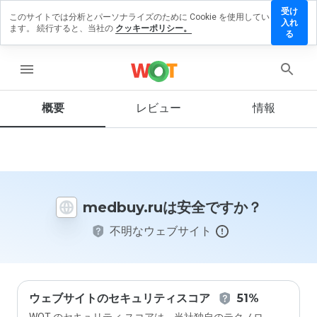
受け
このサイトでは分析とパーソナライズのために Cookie を使用してい
edbuy.ru
入れ
ます。 続行すると、当社の
クッキーポリシー。
にレビュ
る
ーを残す
menu
概要
レビュー
情報
この
ウェ
ブサ
イト
を1
から
medbuy.ruは安全ですか？
5の
間
不明なウェブサイト
で、
どの
よう
に評
価し
ます
ウェブサイトのセキュリティスコア
51%
か？