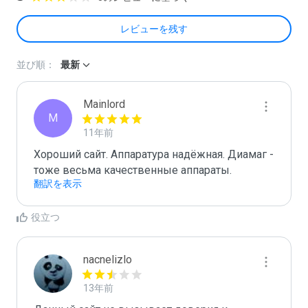
レビューを残す
並び順：
最新
Mainlord
M
11年前
Хороший сайт. Аппаратура надёжная. Диамаг - 
тоже весьма качественные аппараты.
翻訳を表示
役立つ
nacnelizlo
13年前