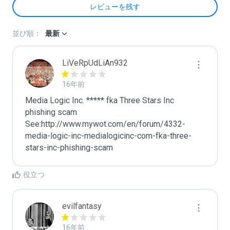
レビューを残す
並び順：
最新
LiVeRpUdLiAn932
16年前
Media Logic Inc. ***** fka Three Stars Inc 
phishing scam 

See:http://www.mywot.com/en/forum/4332-
media-logic-inc-medialogicinc-com-fka-three-
stars-inc-phishing-scam
役立つ
evilfantasy
16年前