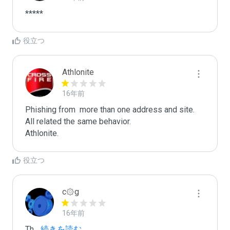
*****
役立つ
Athlonite
16年前
Phishing from  more than one address and site. 
All related the same behavior.

Athlonite.
役立つ
c۞g
16年前
Th
...
 続きを読む