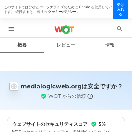
受け
このサイトでは分析とパーソナライズのために Cookie を使用してい
logicweb.org
入れ
ます。 続行すると、当社の
クッキーポリシー。
ビューを残す
る
menu
概要
レビュー
情報
この
ウェ
ブサ
イト
を1
から
5の
medialogicweb.orgは安全ですか？
間
で、
WOT からの信頼
どの
よう
に評
価し
ます
か？
ウェブサイトのセキュリティスコア
5%