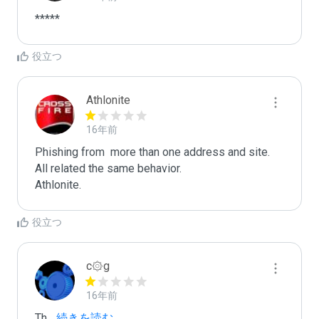
*****
役立つ
Athlonite
16年前
Phishing from  more than one address and site. 
All related the same behavior.

Athlonite.
役立つ
c۞g
16年前
Th
...
 続きを読む