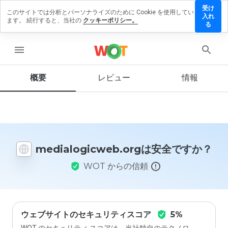
受け
このサイトでは分析とパーソナライズのために Cookie を使用してい
logicweb.org
入れ
ます。 続行すると、当社の
クッキーポリシー。
ビューを残す
る
menu
概要
レビュー
情報
この
ウェ
ブサ
イト
を1
から
5の
medialogicweb.orgは安全ですか？
間
で、
WOT からの信頼
どの
よう
に評
価し
ます
か？
ウェブサイトのセキュリティスコア
5%