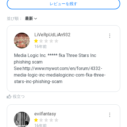
レビューを残す
並び順：
最新
LiVeRpUdLiAn932
16年前
Media Logic Inc. ***** fka Three Stars Inc 
phishing scam 

See:http://www.mywot.com/en/forum/4332-
media-logic-inc-medialogicinc-com-fka-three-
stars-inc-phishing-scam
役立つ
evilfantasy
16年前