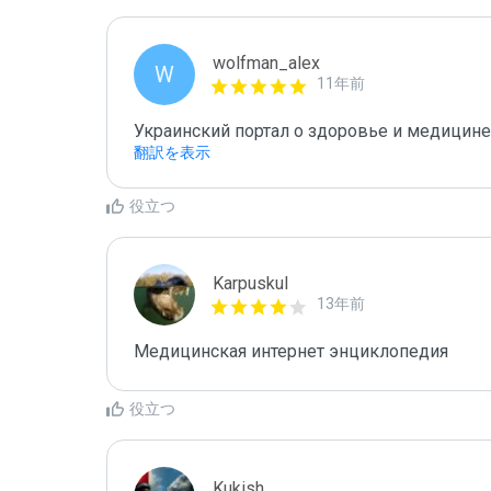
wolfman_alex
W
11年前
Украинский портал о здоровье и медицине
翻訳を表示
役立つ
Karpuskul
13年前
Медицинская интернет энциклопедия
役立つ
Kukish