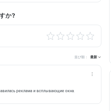
すか?
並び順：
最新
нравилась реклама и всплывающие окна. 