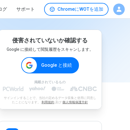
ログ
サポート
ChromeにWOTを追加
侵害されていないか確認する
Google に接続して閲覧履歴をスキャンします。
Google と接続
掲載されているもの
サインインすることで、当社の定めるデータ収集と使用に同意し
たことになります。
利用規約
及び
個人情報保護方針