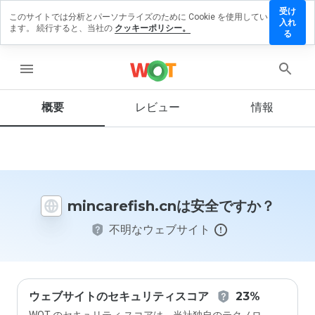
受け
このサイトでは分析とパーソナライズのために Cookie を使用してい
arefish.cn
入れ
ます。 続行すると、当社の
クッキーポリシー。
レビューを
る
す
menu
概要
レビュー
情報
この
ウェ
ブサ
イト
を1
から
mincarefish.cnは安全ですか？
5の
間
不明なウェブサイト
で、
どの
よう
に評
価し
ます
ウェブサイトのセキュリティスコア
23%
か？