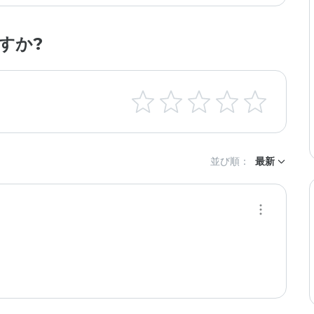
すか?
並び順：
最新