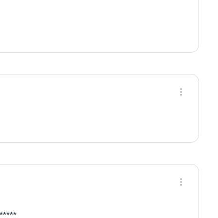
*****