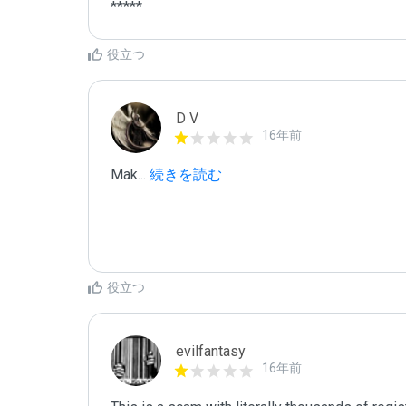
*****
役立つ
D V
16年前
Mak
...
 続きを読む
役立つ
evilfantasy
16年前