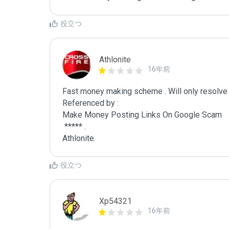
役立つ
Athlonite
16年前
Fast money making scheme . Will only resolve 
Referenced by :

Make Money Posting Links On Google Scam

 ***** .

Athlonite.
役立つ
Xp54321
16年前