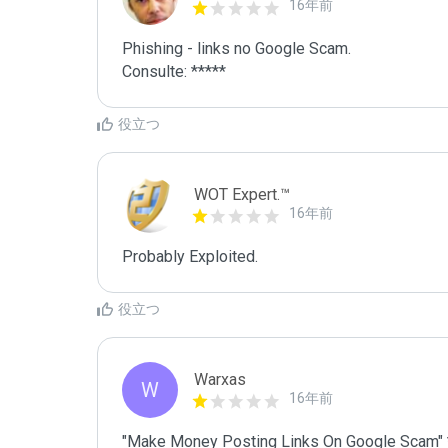
16年前
Phishing - links no Google Scam.

Consulte: *****
役立つ
WOT Expert.™
16年前
Probably Exploited.
役立つ
Warxas
W
16年前
"Make Money Posting Links On Google Scam" 