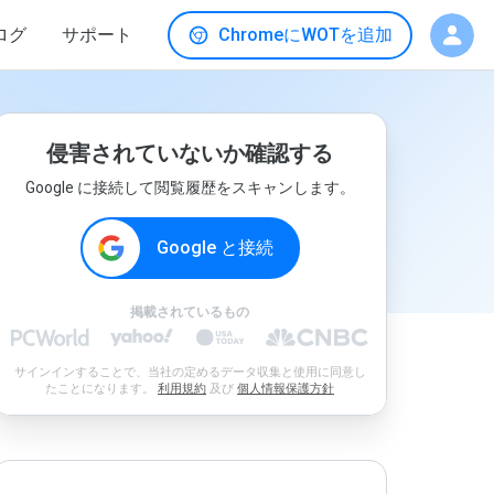
ログ
サポート
ChromeにWOTを追加
侵害されていないか確認する
Google に接続して閲覧履歴をスキャンします。
Google と接続
掲載されているもの
サインインすることで、当社の定めるデータ収集と使用に同意し
たことになります。
利用規約
及び
個人情報保護方針