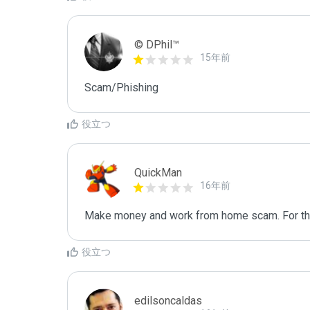
© DPhil™
15年前
Scam/Phishing
役立つ
QuickMan
16年前
Make money and work from home scam. For thr
役立つ
edilsoncaldas