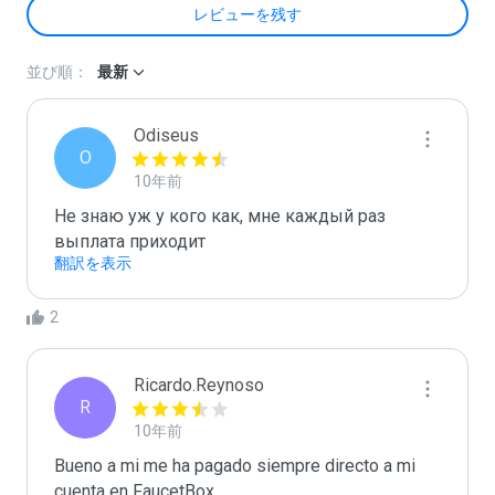
レビューを残す
並び順：
最新
Odiseus
O
10年前
Не знаю уж у кого как, мне каждый раз 
выплата приходит
翻訳を表示
2
Ricardo.Reynoso
R
10年前
Bueno a mi me ha pagado siempre directo a mi 
cuenta en FaucetBox....