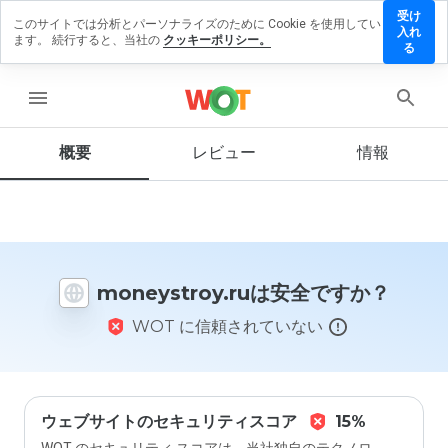
受け
このサイトでは分析とパーソナライズのために Cookie を使用してい
eystroy.ru
入れ
ます。 続行すると、当社の
クッキーポリシー。
レビューを
る
す
menu
概要
レビュー
情報
この
ウェ
ブサ
イト
を1
から
moneystroy.ruは安全ですか？
5の
間
WOT に信頼されていない
で、
どの
よう
に評
価し
ます
ウェブサイトのセキュリティスコア
15%
か？