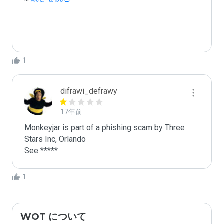
1
difrawi_defrawy
17年前
Monkeyjar is part of a phishing scam by Three 
Stars Inc, Orlando

1
WOT について