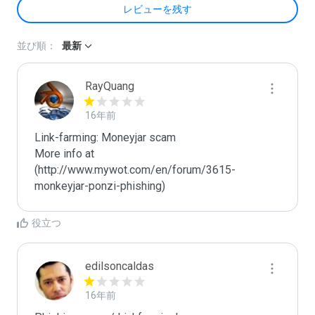
レビューを残す
並び順：
最新
RayQuang
16年前
Link-farming: Moneyjar scam

More info at 
(http://www.mywot.com/en/forum/3615-
monkeyjar-ponzi-phishing)
役立つ
edilsoncaldas
16年前