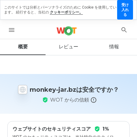
受け
このサイトでは分析とパーソナライズのために Cookie を使用してい
onkey-
入れ
ます。 続行すると、当社の
クッキーポリシー。
ar.bzに
る
レビュ
ーを残
menu
す
概要
レビュー
情報
この
ウェ
ブサ
イト
monkey-jar.bzは安全ですか？
を1
から
WOT からの信頼
5の
間
で、
どの
よう
に評
ウェブサイトのセキュリティスコア
1%
価し