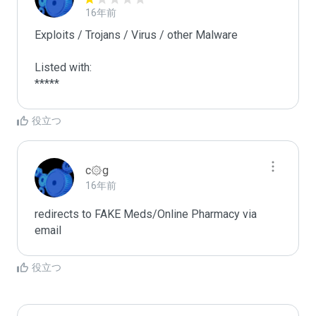
16年前
Exploits / Trojans / Virus / other Malware

Listed with:

*****
役立つ
c۞g
16年前
redirects to FAKE Meds/Online Pharmacy via 
email
役立つ