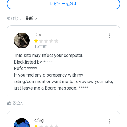
レビューを残す
並び順：
最新
D V
16年前
This site may infect your computer.

Blacklisted by *****

Refer: *****

If you find any discrepancy with my 
rating/comment or want me to re-review your site, 
just leave me a Board message: *****
役立つ
c۞g