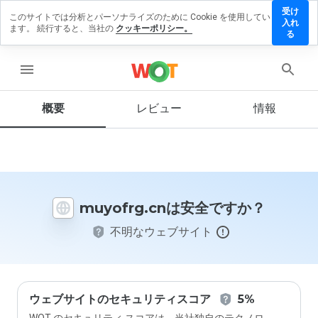
受け
このサイトでは分析とパーソナライズのために Cookie を使用してい
yofrg.cn
入れ
ます。 続行すると、当社の
クッキーポリシー。
レビュ
る
を残す
menu
概要
レビュー
情報
この
ウェ
ブサ
イト
を1
から
muyofrg.cnは安全ですか？
5の
間
不明なウェブサイト
で、
どの
よう
に評
価し
ます
ウェブサイトのセキュリティスコア
5%
か？