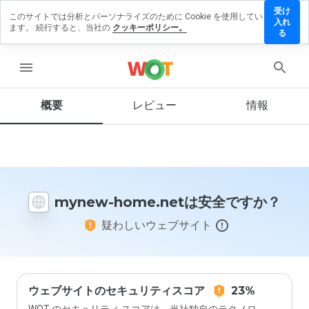
受け
このサイトでは分析とパーソナライズのために Cookie を使用してい
ynew-
入れ
ます。 続行すると、当社の
クッキーポリシー。
ome.net
る
にレビュ
ーを残す
menu
概要
レビュー
情報
この
ウェ
ブサ
イト
を1
mynew-home.netは安全ですか？
から
5の
疑わしいウェブサイト
間
で、
どの
よう
に評
価し
ウェブサイトのセキュリティスコア
23%
ます