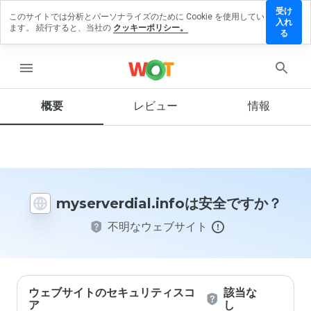
受け
このサイトでは分析とパーソナライズのために Cookie を使用してい
verdial.info
入れ
ます。 続行すると、当社の
クッキーポリシー。
ビューを残
る
menu
概要
レビュー
情報
この
ウェ
ブサ
イト
を1
から
myserverdial.infoは安全ですか？
5の
間
不明なウェブサイト
で、
どの
よう
に評
価し
ます
ウェブサイトのセキュリティスコ
該当な
か？
ア
し