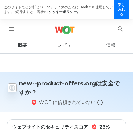
受け
このサイトでは分析とパーソナライズのために Cookie を使用してい
ew--
入れ
ます。 続行すると、当社の
クッキーポリシー。
roduct-
る
fers.org
にレビュ
menu
ーを残す
概要
レビュー
情報
この
ウェ
ブサ
イト
new--product-offers.orgは安全で
を1
すか？
から
5の
WOT に信頼されていない
間
で、
どの
よう
に評
ウェブサイトのセキュリティスコア
23%
価し