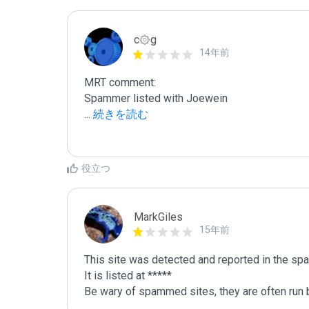
c۞g
14年前
MRT comment:

...
 続きを読む
役立つ
MarkGiles
15年前
This site was detected and reported in the spa
It is listed at *****

Be wary of spammed sites, they are often run b