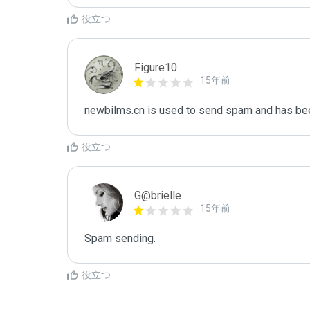
役立つ
Figure10
15年前
newbilms.cn is used to send spam and has been
役立つ
G@brielle
15年前
Spam sending.
役立つ