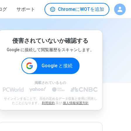
ログ
サポート
ChromeにWOTを追加
侵害されていないか確認する
Google に接続して閲覧履歴をスキャンします。
Google と接続
掲載されているもの
サインインすることで、当社の定めるデータ収集と使用に同意し
たことになります。
利用規約
及び
個人情報保護方針