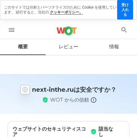
受け
このサイトでは分析とパーソナライズのために Cookie を使用してい
next-
入れ
ます。 続行すると、当社の
クッキーポリシー。
inthe.ru
る
にレビ
ューを
menu
残す
概要
レビュー
情報
この
ウェ
ブサ
イト
next-inthe.ruは安全ですか？
を1
から
WOT からの信頼
5の
間
で、
どの
よう
に評
ウェブサイトのセキュリティスコ
該当な
価し
ア
し