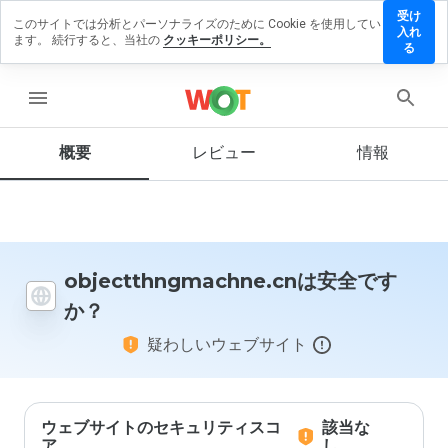
受け
このサイトでは分析とパーソナライズのために Cookie を使用してい
thngmachne.cn
入れ
ます。 続行すると、当社の
クッキーポリシー。
ューを残す
る
menu
概要
レビュー
情報
この
ウェ
ブサ
イト
を1
から
5の
objectthngmachne.cnは安全です
間
か？
で、
どの
疑わしいウェブサイト
よう
に評
価し
ます
か？
ウェブサイトのセキュリティスコ
該当な
ア
し