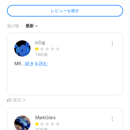
レビューを残す
並び順：
最新
c۞g
14年前
MR
...
 続きを読む
役立つ
MarkGiles
15年前