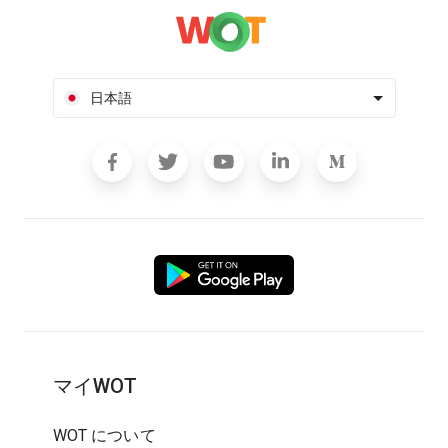
日本語
マイWOT
WOT について