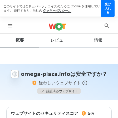
受け
このサイトでは分析とパーソナライズのために Cookie を使用してい
mega-
入れ
ます。 続行すると、当社の
クッキーポリシー。
laza.info
る
にレビュ
ーを残す
menu
概要
レビュー
情報
この
ウェ
ブサ
イト
を1
omega-plaza.infoは安全ですか？
から
5の
疑わしいウェブサイト
間
で、
認証済みウェブサイト
どの
よう
に評
価し
ウェブサイトのセキュリティスコア
5%
ます