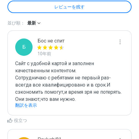
レビューを残す
並び順：
最新
Бос не спит
Б
10年前
Сайт с удобной картой и заполнен 
качественным контентом.

Сотрудничаю с ребятами не первый раз-
всегда все квалифицировано и в срок.И 
сэкономить помогут,и время зря не потерять.

Они знают,что вам нужно.
翻訳を表示
役立つ