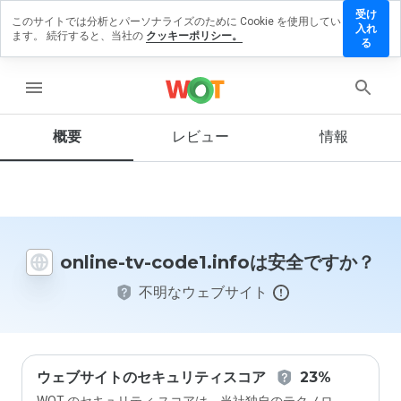
受け
このサイトでは分析とパーソナライズのために Cookie を使用してい
line-tv-
入れ
ます。 続行すると、当社の
クッキーポリシー。
de1.info
る
レビュ
を残す
menu
概要
レビュー
情報
この
ウェ
ブサ
イト
を1
online-tv-code1.infoは安全ですか？
から
5の
不明なウェブサイト
間
で、
どの
よう
に評
価し
ウェブサイトのセキュリティスコア
23%
ます