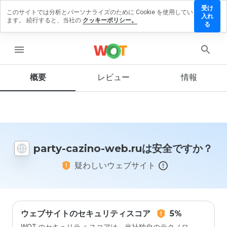
受け
このサイトでは分析とパーソナライズのために Cookie を使用してい
party-
入れ
ます。 続行すると、当社の
クッキーポリシー。
cazino-
る
web.ru
にレビ
menu
ューを
残す
概要
レビュー
情報
この
ウェ
ブサ
party-cazino-web.ruは安全ですか？
イト
を1
疑わしいウェブサイト
から
5の
間
で、
どの
よう
ウェブサイトのセキュリティスコア
5%
に評