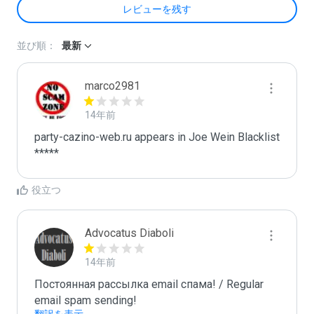
レビューを残す
並び順：
最新
marco2981
14年前
party-cazino-web.ru appears in Joe Wein Blacklist

*****
役立つ
Advocatus Diaboli
14年前
Постоянная рассылка email спама! / Regular 
email spam sending!