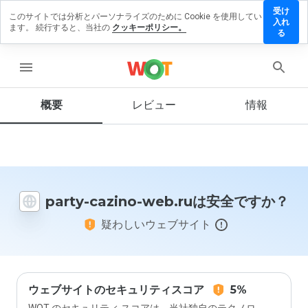
受け
このサイトでは分析とパーソナライズのために Cookie を使用してい
party-
入れ
ます。 続行すると、当社の
クッキーポリシー。
cazino-
る
web.ru
にレビ
menu
ューを
残す
概要
レビュー
情報
この
ウェ
ブサ
party-cazino-web.ruは安全ですか？
イト
を1
疑わしいウェブサイト
から
5の
間
で、
どの
よう
ウェブサイトのセキュリティスコア
5%
に評