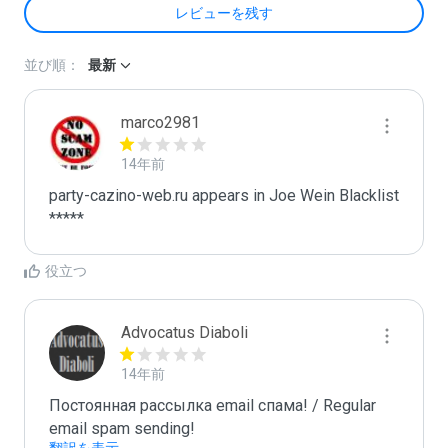
レビューを残す
並び順：
最新
marco2981
14年前
party-cazino-web.ru appears in Joe Wein Blacklist

*****
役立つ
Advocatus Diaboli
14年前
Постоянная рассылка email спама! / Regular 
email spam sending!