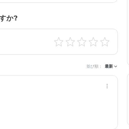
すか?
並び順：
最新