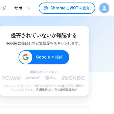
ログ
サポート
ChromeにWOTを追加
侵害されていないか確認する
Google に接続して閲覧履歴をスキャンします。
Google と接続
掲載されているもの
サインインすることで、当社の定めるデータ収集と使用に同意し
たことになります。
利用規約
及び
個人情報保護方針