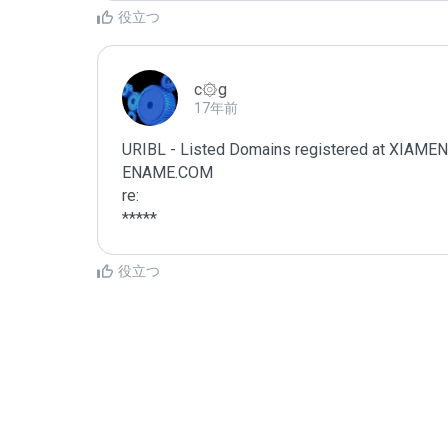
役立つ
c۞g
17年前
URIBL - Listed Domains registered at XI
ENAME.COM

re:

*****
役立つ