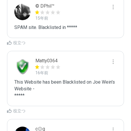
© DPhil™
15年前
SPAM site. Blacklisted in *****
役立つ
Matty0364
16年前
This Website has been Blacklisted on Joe Wein's 
Website - 

役立つ
c۞g