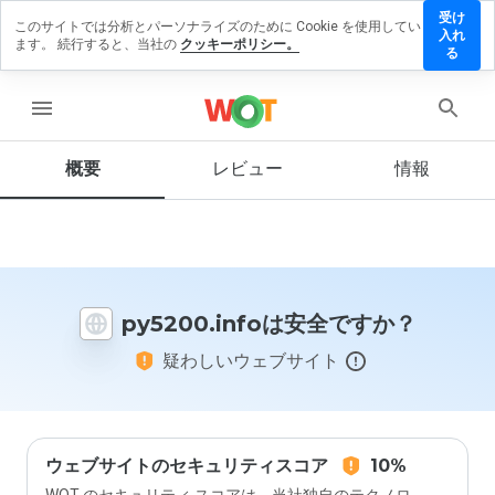
受け
このサイトでは分析とパーソナライズのために Cookie を使用してい
5200.info
入れ
ます。 続行すると、当社の
クッキーポリシー。
レビュー
る
残す
menu
概要
レビュー
情報
この
ウェ
ブサ
イト
を1
から
py5200.infoは安全ですか？
5の
間
疑わしいウェブサイト
で、
どの
よう
に評
価し
ます
ウェブサイトのセキュリティスコア
10%
か？