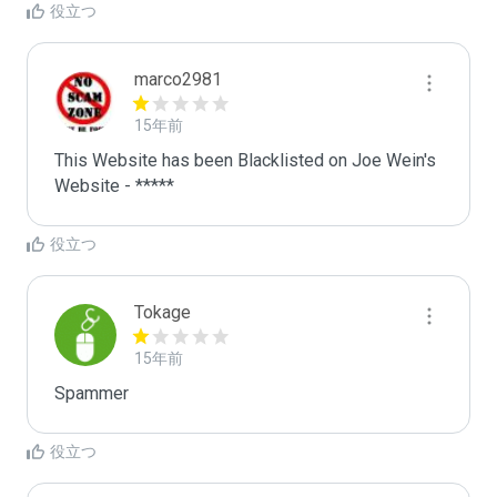
役立つ
marco2981
15年前
This Website has been Blacklisted on Joe Wein's 
Website - *****
役立つ
Tokage
15年前
Spammer
役立つ