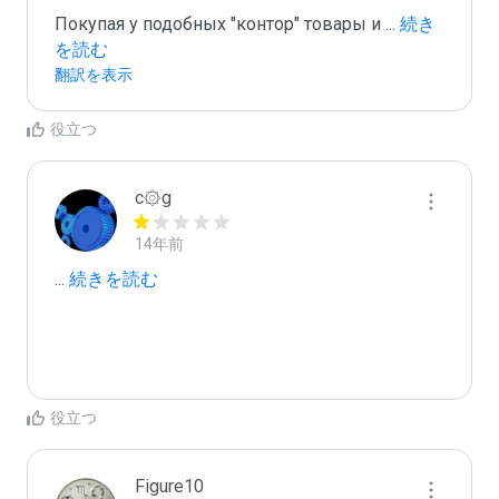
Покупая у подобных "контор" товары и 
...
 続き
を読む
翻訳を表示
役立つ
c۞g
14年前
...
 続きを読む
役立つ
Figure10