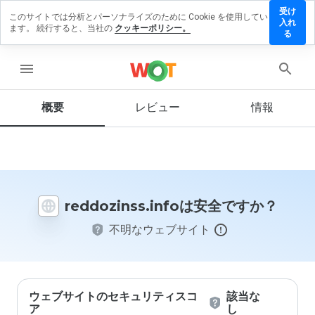
受け
このサイトでは分析とパーソナライズのために Cookie を使用してい
ozinss.info
入れ
ます。 続行すると、当社の
クッキーポリシー。
ビューを
る
menu
概要
レビュー
情報
この
ウェ
ブサ
イト
を1
から
reddozinss.infoは安全ですか？
5の
間
不明なウェブサイト
で、
どの
よう
に評
価し
ます
ウェブサイトのセキュリティスコ
該当な
か？
ア
し