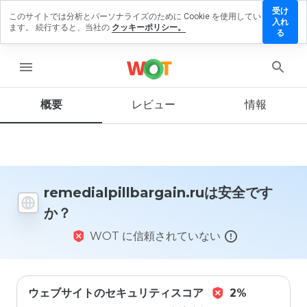
受け
このサイトでは分析とパーソナライズのために Cookie を使用してい
lpillbargain.ru
入れ
ます。 続行すると、当社の
クッキーポリシー。
ューを残す
る
menu
概要
レビュー
情報
この
ウェ
ブサ
イト
を1
から
5の
remedialpillbargain.ruは安全です
間
か？
で、
どの
WOT に信頼されていない
よう
に評
価し
ます
か？
ウェブサイトのセキュリティスコア
2%