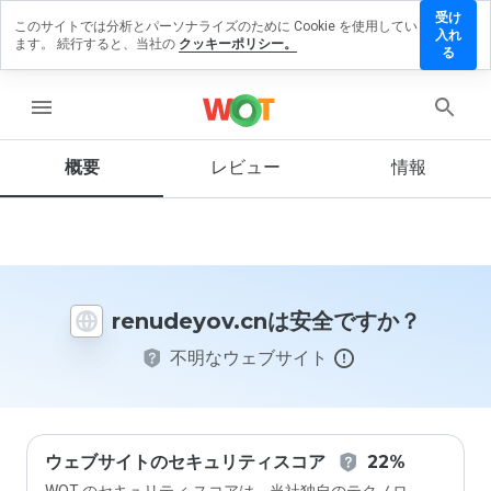
受け
このサイトでは分析とパーソナライズのために Cookie を使用してい
udeyov.cn
入れ
ます。 続行すると、当社の
クッキーポリシー。
レビュー
る
残す
menu
概要
レビュー
情報
この
ウェ
ブサ
イト
を1
から
renudeyov.cnは安全ですか？
5の
間
不明なウェブサイト
で、
どの
よう
に評
価し
ます
ウェブサイトのセキュリティスコア
22%
か？