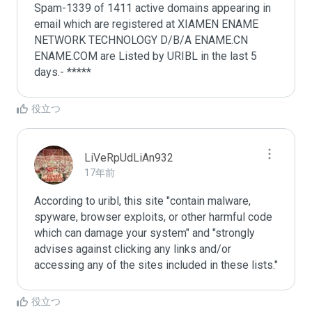
Spam-1339 of 1411 active domains appearing in 
email which are registered at XIAMEN ENAME 
NETWORK TECHNOLOGY D/B/A ENAME.CN 
ENAME.COM are Listed by URIBL in the last 5 
days.- *****
役立つ
LiVeRpUdLiAn932
17年前
According to uribl, this site "contain malware, 
spyware, browser exploits, or other harmful code 
which can damage your system" and "strongly 
advises against clicking any links and/or 
accessing any of the sites included in these lists."
役立つ