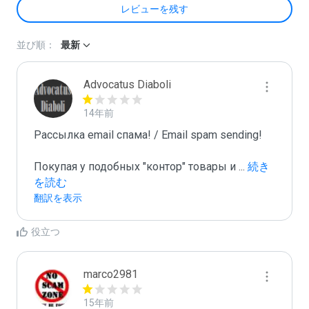
レビューを残す
並び順：
最新
Advocatus Diaboli
14年前
Рассылка email спама! / Email spam sending! 

Покупая у подобных "контор" товары и 
...
 続き
を読む
翻訳を表示
役立つ
marco2981
15年前