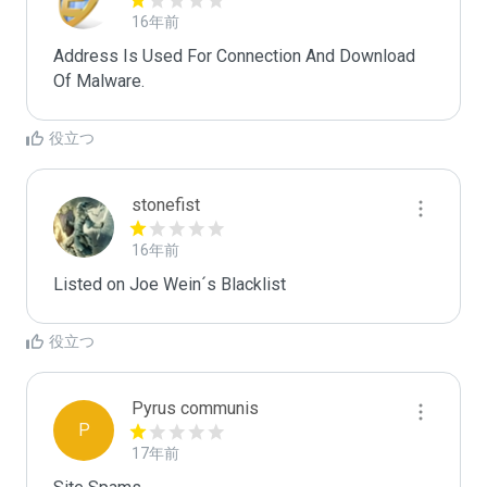
16年前
Address Is Used For Connection And Download 
Of Malware.
役立つ
stonefist
16年前
Listed on Joe Wein´s Blacklist
役立つ
Pyrus communis
P
17年前