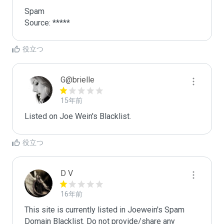
Spam

Source: *****
役立つ
G@brielle
15年前
Listed on Joe Wein's Blacklist.
役立つ
D V
16年前
This site is currently listed in Joewein's Spam 
Domain Blacklist. Do not provide/share any 