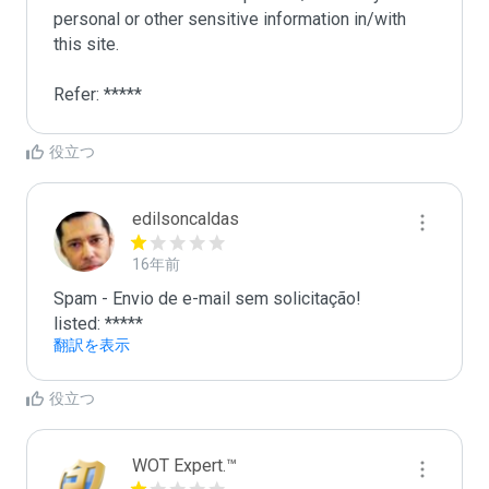
personal or other sensitive information in/with 
this site. 

Refer: *****
役立つ
edilsoncaldas
16年前
Spam - Envio de e-mail sem solicitação!

listed: *****
翻訳を表示
役立つ
WOT Expert.™