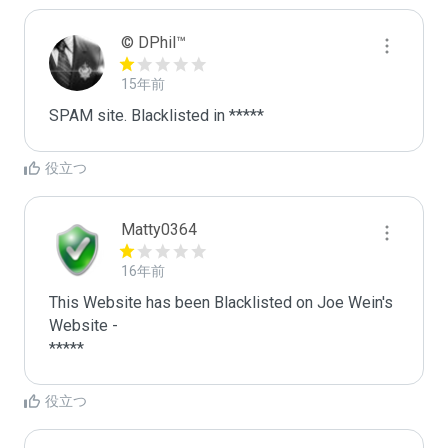
© DPhil™
15年前
SPAM site. Blacklisted in *****
役立つ
Matty0364
16年前
This Website has been Blacklisted on Joe Wein's 
Website - 

役立つ