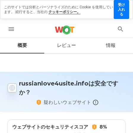
受け
このサイトでは分析とパーソナライズのために Cookie を使用してい
ove4usite.info
入れ
ます。 続行すると、当社の
クッキーポリシー。
ューを残す
る
menu
概要
レビュー
情報
この
ウェ
ブサ
イト
を1
から
5の
russianlove4usite.infoは安全です
間
か？
で、
どの
疑わしいウェブサイト
よう
に評
価し
ます
か？
ウェブサイトのセキュリティスコア
8%