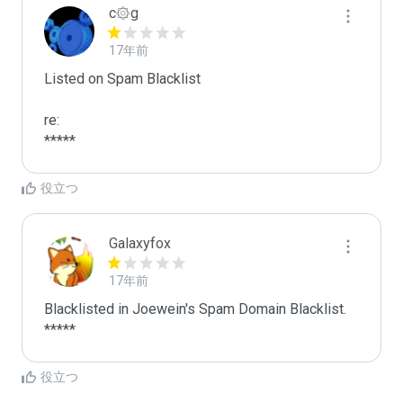
c۞g
17年前
Listed on Spam Blacklist

re:

*****
役立つ
Galaxyfox
17年前
Blacklisted in Joewein's Spam Domain Blacklist. 
*****
役立つ