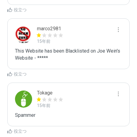
役立つ
marco2981
15年前
This Website has been Blacklisted on Joe Wein's 
Website - *****
役立つ
Tokage
15年前
Spammer
役立つ