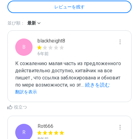
レビューを残す
並び順：
最新
blackheight8
B
6年前
К сожалению малая часть из предложенного 
действительно доступно, китайчик на все 
пишет , что ссылка заблокирована и обновит 
по мере возможности, но эт
...
 続きを読む
翻訳を表示
役立つ
Rot666
R