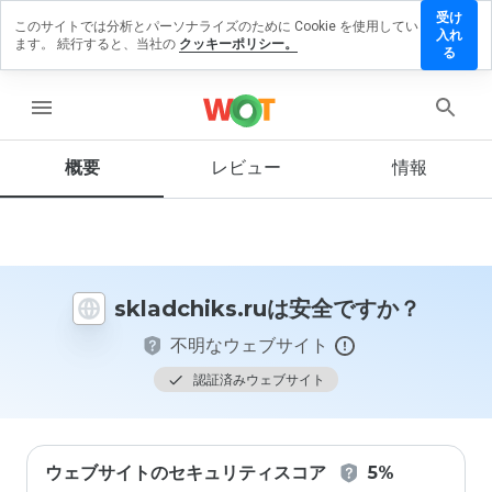
受け
このサイトでは分析とパーソナライズのために Cookie を使用してい
adchiks.ru
入れ
ます。 続行すると、当社の
クッキーポリシー。
レビュー
る
残す
menu
概要
レビュー
情報
この
ウェ
ブサ
イト
を1
から
skladchiks.ruは安全ですか？
5の
間
不明なウェブサイト
で、
どの
認証済みウェブサイト
よう
に評
価し
ます
ウェブサイトのセキュリティスコア
5%
か？