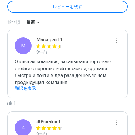
レビューを残す
並び順：
最新
Marcepan11
M
9年前
Отличная компания, закалывали торговые 
стойки с порошковой окраской, сделали 
быстро и почти в два раза дешевле чем 
предыдущая компания
翻訳を表示
1
409uralmet
4
9年前