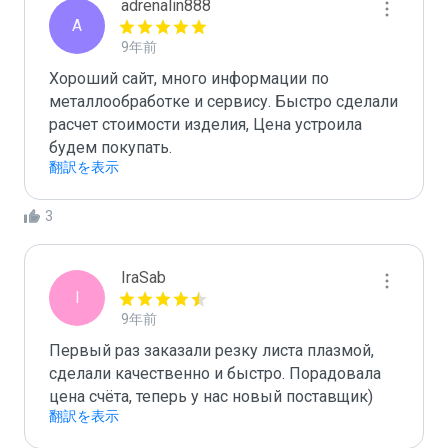
adrenalin888
A
9年前
Хороший сайт, много информации по 
металлообработке и сервису. Быстро сделали 
расчет стоимости изделия, Цена устроила 
будем покупать.
翻訳を表示
3
IraSab
I
9年前
Первый раз заказали резку листа плазмой, 
сделали качественно и быстро. Порадовала 
цена счёта, теперь у нас новый поставщик) 
翻訳を表示