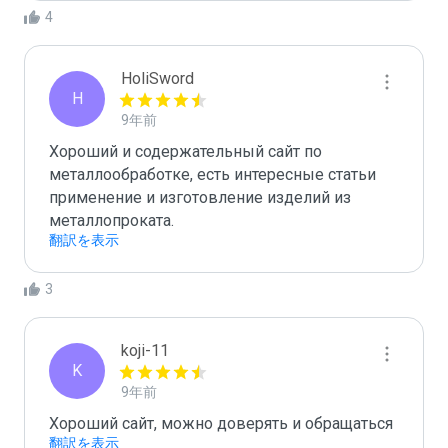
4
HoliSword
H
9年前
Хороший и содержательный сайт по 
металлообработке, есть интересные статьи 
применение и изготовление изделий из 
металлопроката.
翻訳を表示
3
koji-11
K
9年前
Хороший сайт, можно доверять и обращаться
翻訳を表示