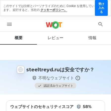
受け
このサイトでは分析とパーソナライズのために Cookie を使用してい
eltreyd.ru
入れ
ます。 続行すると、当社の
クッキーポリシー。
レビュー
る
残す
menu
概要
レビュー
情報
この
ウェ
ブサ
イト
を1
から
steeltreyd.ruは安全ですか？
5の
間
不明なウェブサイト
で、
どの
認証済みウェブサイト
よう
に評
価し
ます
ウェブサイトのセキュリティスコア
58%
か？