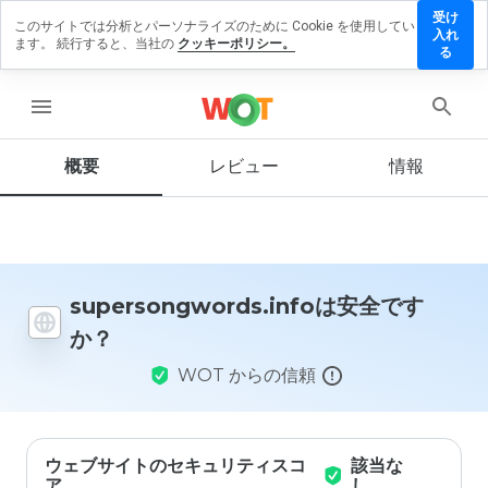
受け
このサイトでは分析とパーソナライズのために Cookie を使用してい
ongwords.info
入れ
ます。 続行すると、当社の
クッキーポリシー。
ューを残す
る
menu
概要
レビュー
情報
この
ウェ
ブサ
イト
を1
から
5の
supersongwords.infoは安全です
間
か？
で、
どの
WOT からの信頼
よう
に評
価し
ます
か？
ウェブサイトのセキュリティスコ
該当な
ア
し