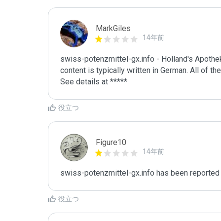
MarkGiles
14年前
swiss-potenzmittel-gx.info - Holland's Apotheke
content is typically written in German. All of thei
See details at *****
役立つ
Figure10
14年前
swiss-potenzmittel-gx.info has been reported
役立つ