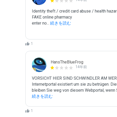
Identity theft / credit card abuse / health hazar
FAKE online pharmacy

enter no
...
 続きを読む
1
HansTheBlueFrog
14年前
VORSICHT HIER SIND SCHWINDLER AM WERK! D
Internetportal existiert um sie zu betrügen. Die
bleiben Sie weg von diesem Webportal, wenn 
続きを読む
1