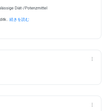
ässige Diät-/Potenzmittel

ditk
...
 続きを読む