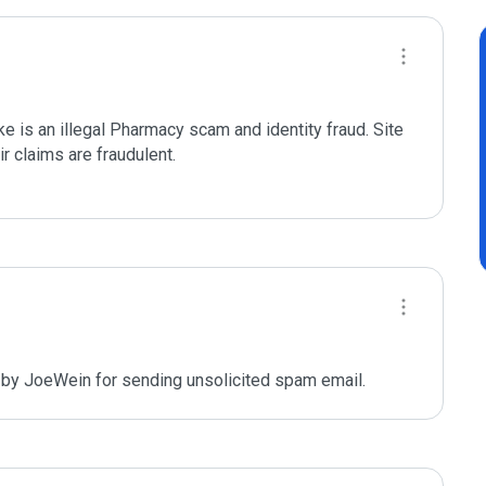
 is an illegal Pharmacy scam and identity fraud. Site 
r claims are fraudulent. 

 by JoeWein for sending unsolicited spam email. 