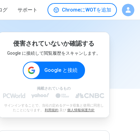
ログ
サポート
ChromeにWOTを追加
侵害されていないか確認する
Google に接続して閲覧履歴をスキャンします。
Google と接続
掲載されているもの
サインインすることで、当社の定めるデータ収集と使用に同意し
たことになります。
利用規約
及び
個人情報保護方針