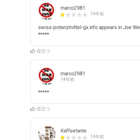
marco2981
14年前
swiss-potenzmittel-gx.info appears in Joe Wein
*****
役立つ
marco2981
14年前
*****
役立つ
Kaffeetante
14年前