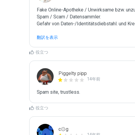
Fake Online-Apotheke / Unwirksame bzw. unzul
Spam / Scam / Datensammler.

Gefahr von Daten-/Identitätsdiebstahl. und Kre
翻訳を表示
役立つ
Piggelty pipp
14年前
Spam site, trustless.
役立つ
c۞g
14年前