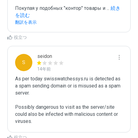
Покупая у подобных "контор" товары и 
...
 続き
を読む
翻訳を表示
役立つ
seidon
S
14年前
As per today swisswatchessys.ru is detected as 
a spam sending domain or is misused as a spam 
server. 

Possibly dangerous to visit as the server/site 
could also be infected with malicious content or 
役立つ