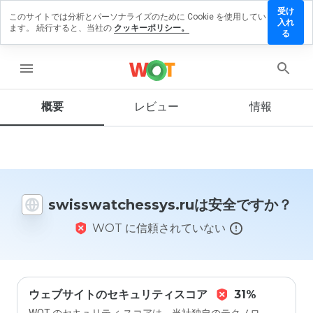
受け
このサイトでは分析とパーソナライズのために Cookie を使用してい
atchessys.ru
入れ
ます。 続行すると、当社の
クッキーポリシー。
ューを残す
る
menu
概要
レビュー
情報
この
ウェ
ブサ
イト
を1
から
5の
swisswatchessys.ruは安全ですか？
間
で、
WOT に信頼されていない
どの
よう
に評
価し
ます
か？
ウェブサイトのセキュリティスコア
31%