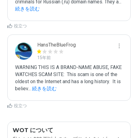
criminals for Russian (.ru) domain names. They a
...
続きを読む
役立つ
HansTheBlueFrog
15年前
WARNING THIS IS A BRAND-NAME ABUSE, FAKE 
WATCHES SCAM SITE:  This scam is one of the 
oldest on the Internet and has a long history.  It is 
believ
...
 続きを読む
役立つ
WOT について