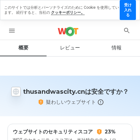
受け
このサイトでは分析とパーソナライズのために Cookie を使用してい
ndwascity.cn
入れ
ます。 続行すると、当社の
クッキーポリシー。
ビューを残
る
menu
概要
レビュー
情報
この
ウェ
ブサ
イト
を1
から
thusandwascity.cnは安全ですか？
5の
間
疑わしいウェブサイト
で、
どの
よう
に評
価し
ます
ウェブサイトのセキュリティスコア
23%
か？