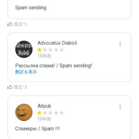
Spam sending.
役立つ
Advocatus Diaboli
15年前
Рассылка спама! / Spam sending!
翻訳を表示
役立つ
A6puk
15年前
Спамеры / Spam !!!