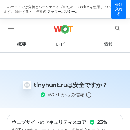
受け
このサイトでは分析とパーソナライズのために Cookie を使用してい
nyhunt.ru
入れ
ます。 続行すると、当社の
クッキーポリシー。
にレビュ
る
ーを残す
menu
概要
レビュー
情報
この
ウェ
ブサ
イト
を1
から
tinyhunt.ruは安全ですか？
5の
間
WOT からの信頼
で、
どの
よう
に評
価し
ます
ウェブサイトのセキュリティスコア
23%
か？