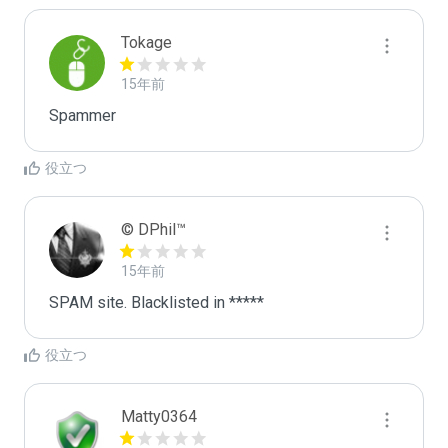
Tokage
15年前
Spammer
役立つ
© DPhil™
15年前
SPAM site. Blacklisted in *****
役立つ
Matty0364