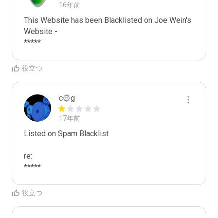
16年前
This Website has been Blacklisted on Joe Wein's 
Website - 

役立つ
c۞g
17年前
Listed on Spam Blacklist

re:

*****
役立つ