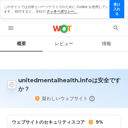
受け
このサイトでは分析とパーソナライズのために Cookie を使用してい
ntalhealth.info
入れ
ます。 続行すると、当社の
クッキーポリシー。
ューを残す
る
menu
概要
レビュー
情報
この
ウェ
ブサ
イト
を1
から
5の
unitedmentalhealth.infoは安全です
間
か？
で、
どの
疑わしいウェブサイト
よう
に評
価し
ます
か？
ウェブサイトのセキュリティスコア
9%