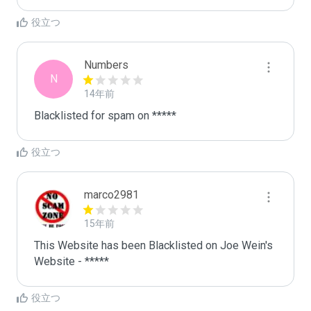
役立つ
Numbers
N
14年前
Blacklisted for spam on *****
役立つ
marco2981
15年前
This Website has been Blacklisted on Joe Wein's 
Website - *****
役立つ