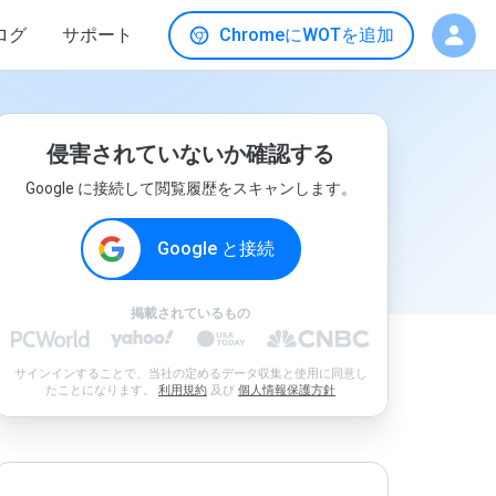
ログ
サポート
ChromeにWOTを追加
侵害されていないか確認する
Google に接続して閲覧履歴をスキャンします。
Google と接続
掲載されているもの
サインインすることで、当社の定めるデータ収集と使用に同意し
たことになります。
利用規約
及び
個人情報保護方針