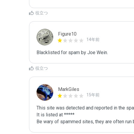
役立つ
Figure10
14年前
Blacklisted for spam by Joe Wein.
役立つ
MarkGiles
15年前
This site was detected and reported in the spa
It is listed at *****

Be wary of spammed sites, they are often run b