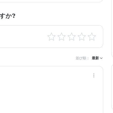
すか?
並び順：
最新