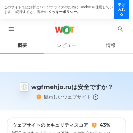
受け
このサイトでは分析とパーソナライズのために Cookie を使用してい
fmehjo.ru
入れ
ます。 続行すると、当社の
クッキーポリシー。
レビュー
る
残す
menu
概要
レビュー
情報
この
ウェ
ブサ
イト
を1
から
wgfmehjo.ruは安全ですか？
5の
間
疑わしいウェブサイト
で、
どの
よう
に評
価し
ます
ウェブサイトのセキュリティスコア
43%
か？