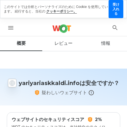
受け
このサイトでは分析とパーソナライズのために Cookie を使用してい
iaskkaldi.info
入れ
ます。 続行すると、当社の
クッキーポリシー。
ューを残す
る
menu
概要
レビュー
情報
この
ウェ
ブサ
イト
を1
から
5の
yariyariaskkaldi.infoは安全ですか？
間
で、
疑わしいウェブサイト
どの
よう
に評
価し
ます
か？
ウェブサイトのセキュリティスコア
2%