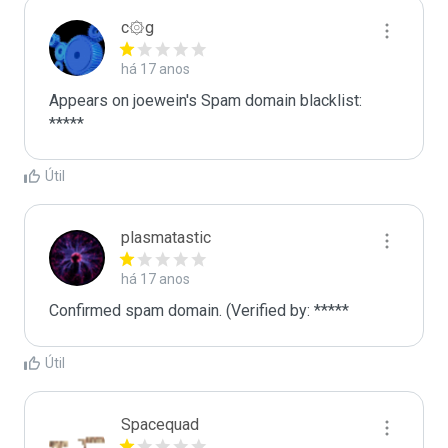
c۞g
há 17 anos
Appears on joewein's Spam domain blacklist:

*****
Útil
plasmatastic
há 17 anos
Confirmed spam domain. (Verified by: *****
Útil
Spacequad