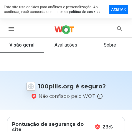
Este site usa cookies para análises e personalização. Ao
ixe um
ACEITAR
continuar, você concorda com a nossa
política de cookies.
mentário
m
0pills.org
menu
Visão geral
Avaliações
Sobre
De 1
a 5,
que
nota
você
100pills.org é seguro?
daria
a
Não confiado pelo WOT
este
site?
Pontuação de segurança do
23%
site