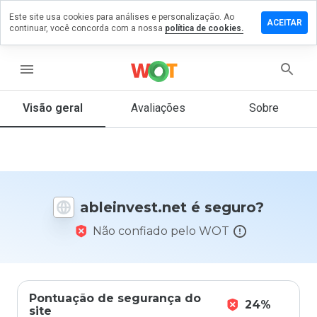
Este site usa cookies para análises e personalização. Ao
xe um
ACEITAR
continuar, você concorda com a nossa
política de cookies.
entário
invest.net
menu
Visão geral
Avaliações
Sobre
De 1
a 5,
que
nota
você
ableinvest.net é seguro?
daria
a
Não confiado pelo WOT
este
site?
Pontuação de segurança do
24%
site