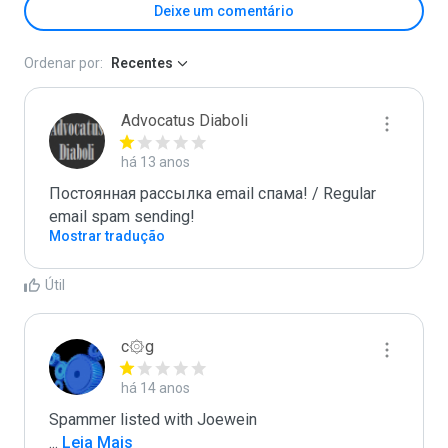
Deixe um comentário
Ordenar por:
Recentes
Advocatus Diaboli
há 13 anos
Постоянная рассылка email спама! / Regular 
email spam sending!
Mostrar tradução
Útil
c۞g
há 14 anos
...
 Leia Mais