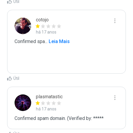
Útil
cotojo
há 17 anos
Confirmed spa
...
 Leia Mais
Útil
plasmatastic
há 17 anos
Confirmed spam domain. (Verified by: *****