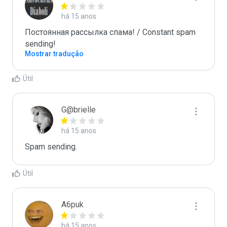
há 15 anos
Постоянная рассылка спама! / Constant spam 
sending!
Mostrar tradução
Útil
G@brielle
há 15 anos
Spam sending.
Útil
A6puk
há 15 anos