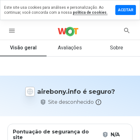
Este site usa cookies para análises e personalização. Ao
ixe um
ACEITAR
continuar, você concorda com a nossa
política de cookies.
entário
ebony.info
menu
Visão geral
Avaliações
Sobre
De 1
a 5,
que
nota
você
airebony.info é seguro?
daria
a
Site desconhecido
este
site?
Pontuação de segurança do
N/A
site