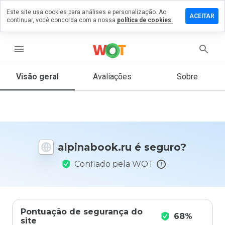
Este site usa cookies para análises e personalização. Ao
xe um
ACEITAR
continuar, você concorda com a nossa
política de cookies.
entário
inabook.ru
menu
Visão geral
Avaliações
Sobre
De 1
a 5,
que
nota
você
alpinabook.ru é seguro?
daria
a
Confiado pela WOT
este
site?
Pontuação de segurança do
68%
site