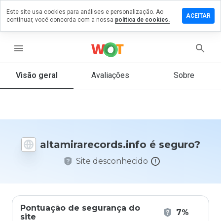
Este site usa cookies para análises e personalização. Ao
 um
ACEITAR
continuar, você concorda com a nossa
política de cookies.
ário em
rarecords.info
menu
Visão geral
Avaliações
Sobre
De 1
a 5,
que
nota
você
daria
altamirarecords.info é seguro?
a
este
Site desconhecido
site?
Pontuação de segurança do
7%
site