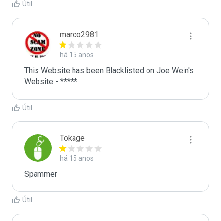
Útil
marco2981
há 15 anos
This Website has been Blacklisted on Joe Wein's 
Website - *****
Útil
Tokage
há 15 anos
Spammer
Útil