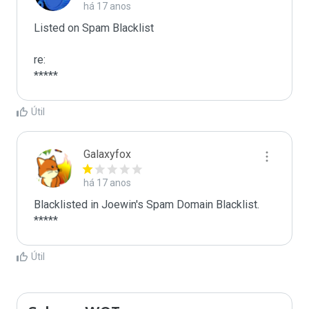
há 17 anos
Listed on Spam Blacklist

re:

*****
Útil
Galaxyfox
há 17 anos
Blacklisted in Joewin's Spam Domain Blacklist. 
*****
Útil