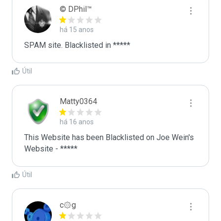
© DPhil™
há 15 anos
SPAM site. Blacklisted in *****
Útil
Matty0364
há 16 anos
This Website has been Blacklisted on Joe Wein's 
Website - *****
Útil
c۞g