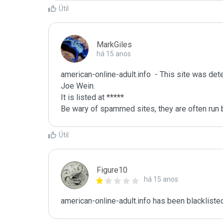
Útil
MarkGiles
há 15 anos
american-online-adult.info  - This site was det
Joe Wein.

It is listed at *****

Be wary of spammed sites, they are often run b
Útil
Figure10
há 15 anos
american-online-adult.info has been blackliste