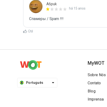
A6puk
há 15 anos
Спамеры / Spam !!!
Útil
MyWOT
Sobre Nós
Português
Contato
Blog
Imprensa