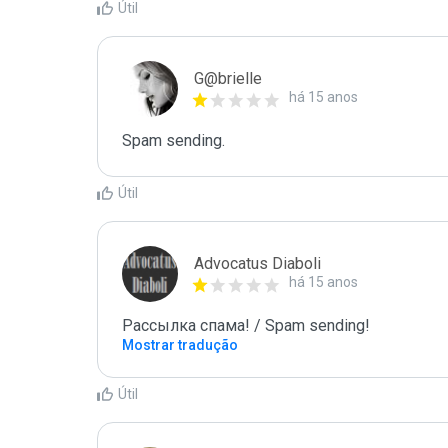
Útil
G@brielle
há 15 anos
Spam sending.
Útil
Advocatus Diaboli
há 15 anos
Рассылка спама! / Spam sending!
Mostrar tradução
Útil