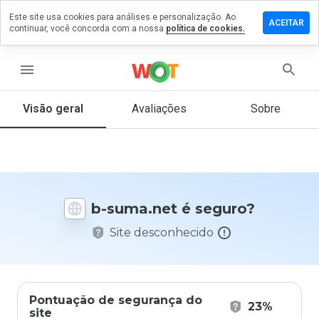
Este site usa cookies para análises e personalização. Ao
ixe um
ACEITAR
continuar, você concorda com a nossa
política de cookies.
mentário
 b-
ma.net
menu
Visão geral
Avaliações
Sobre
De 1
a 5,
que
nota
você
b-suma.net é seguro?
daria
a
Site desconhecido
este
site?
Pontuação de segurança do
23%
site