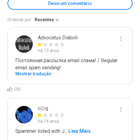
Deixe um comentário
Ordenar por:
Recentes
Advocatus Diaboli
há 13 anos
Постоянная рассылка email спама! / Regular 
email spam sending!
Mostrar tradução
Útil
c۞g
há 14 anos
Spammer listed with J
...
 Leia Mais