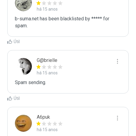
há 15 anos
b-suma.net has been blacklisted by ***** for 
spam.
Útil
G@brielle
há 15 anos
Spam sending.
Útil
A6puk
há 15 anos