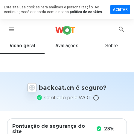
Este site usa cookies para análises e personalização. Ao
ixe um
ACEITAR
continuar, você concorda com a nossa
política de cookies.
mentário
m
ckcat.cn
menu
Visão geral
Avaliações
Sobre
De 1
a 5,
que
nota
você
backcat.cn é seguro?
daria
a
Confiado pela WOT
este
site?
Pontuação de segurança do
23%
site