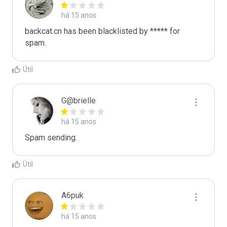
há 15 anos
backcat.cn has been blacklisted by ***** for 
spam.
Útil
G@brielle
há 15 anos
Spam sending.
Útil
A6puk
há 15 anos