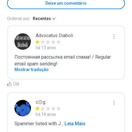
Deixe um comentário
Ordenar por:
Recentes
Advocatus Diaboli
há 13 anos
Постоянная рассылка email спама! / Regular 
email spam sending!
Mostrar tradução
Útil
c۞g
há 14 anos
Spammer listed with J
...
 Leia Mais