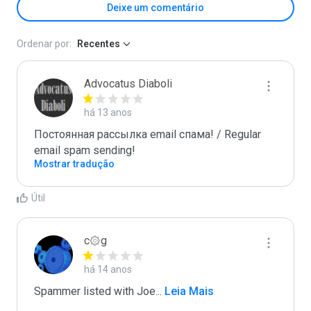
Deixe um comentário
Ordenar por:
Recentes
Advocatus Diaboli
há 13 anos
Постоянная рассылка email спама! / Regular 
email spam sending!
Mostrar tradução
Útil
c۞g
há 14 anos
Spammer listed with Joe
...
 Leia Mais