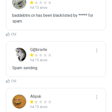
há 15 anos
baddebtre.cn has been blacklisted by ***** for 
spam.
Útil
G@brielle
há 15 anos
Spam sending.
Útil
A6puk
há 15 anos