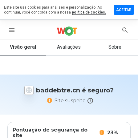
Este site usa cookies para análises e personalização. Ao
ixe um
ACEITAR
continuar, você concorda com a nossa
política de cookies.
entário
debtre.cn
menu
Visão geral
Avaliações
Sobre
De 1
a 5,
que
nota
você
baddebtre.cn é seguro?
daria
a
Site suspeito
este
site?
Pontuação de segurança do
23%
site