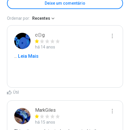
Deixe um comentário
Ordenar por:
Recentes
c۞g
há 14 anos
...
 Leia Mais
Útil
MarkGiles
há 15 anos