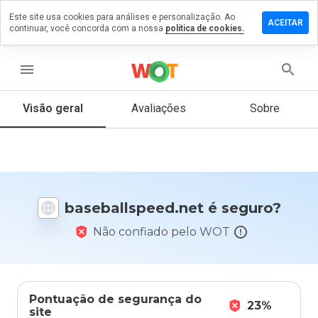
Este site usa cookies para análises e personalização. Ao
 um
ACEITAR
continuar, você concorda com a nossa
política de cookies.
tário em
allspeed.net
menu
Visão geral
Avaliações
Sobre
De 1
a 5,
que
nota
você
daria
baseballspeed.net é seguro?
a
este
Não confiado pelo WOT
site?
Pontuação de segurança do
23%
site