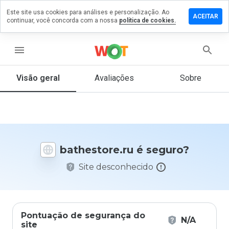
Este site usa cookies para análises e personalização. Ao
xe um
ACEITAR
continuar, você concorda com a nossa
política de cookies.
entário
hestore.ru
menu
Visão geral
Avaliações
Sobre
De 1
a 5,
que
nota
você
bathestore.ru é seguro?
daria
a
Site desconhecido
este
site?
Pontuação de segurança do
N/A
site